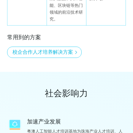
管理类
教企机构
能、区块链等热门
领域的前沿技术研
高校智慧校园
究。
低代码互动课堂
腾讯云互动白板
常用到的方案
高校数据分析与智慧驾驶舱平台
智聆口语评测解决方案
校企合作人才培养解决方案
K12智慧校园
校园IoT超级管家
服务类
高校智慧育人学工管理平台解决方案
社会影响力
加速产业发展
粤澳人工智能人才培训基地为珠海产业人才培训、人