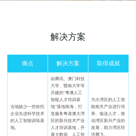
高校智慧校园解决方案
教学质量分析与评价解决方案
高校智慧教学解决方案
FlowIn内容共创平台
解决方案
高校科研云解决方案
课堂监测与发展平台
问渠互动课堂
痛点
解决方案
取得成就
校企合作人才培养解决方案
营销类
由腾讯、澳门科技
腾讯微校校园卡解决方案
螳螂教育行业SCRM
大学、暨南大学等
共建的“粤澳人工
智能人才培训基
为大湾区的人工智
教研类
腾讯高校一网通办2.0解决方案
当地缺少一些依托
地”落地珠海，打
能相关产业进行培
企业先进科学技术
造服务粤港澳大湾
养、输送人才，推
云蝶助教
腾讯云培训认证解决方案
的人工智能训练基
区的新兴技术产业
动湾区新兴产业的
地。
人才培训基地，开
发展，助力湾区经
展大数据、人工智
济腾飞。