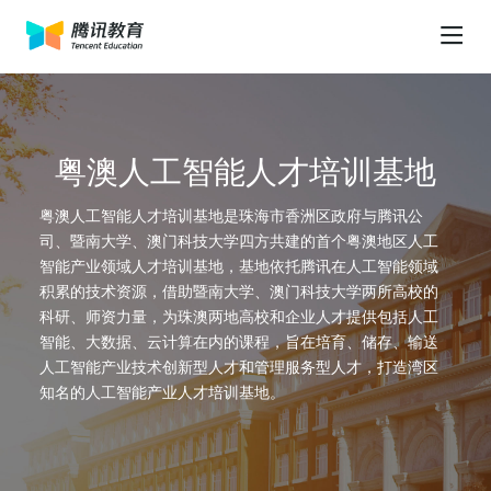
首页
粤澳人工智能人才培训基地
行业解决方案
粤澳人工智能人才培训基地是珠海市香洲区政府与腾讯公
司、暨南大学、澳门科技大学四方共建的首个粤澳地区人工
合作伙伴
基础教育
智能产业领域人才培训基地，基地依托腾讯在人工智能领域
积累的技术资源，借助暨南大学、澳门科技大学两所高校的
客户案例
科研、师资力量，为珠澳两地高校和企业人才提供包括人工
腾讯青少年人工智能教育解决方案
教学类
智能、大数据、云计算在内的课程，旨在培育、储存、输送
人工智能产业技术创新型人才和管理服务型人才，打造湾区
教育智库
腾讯教育数字基座解决方案
拓课云互动课堂
绚星云学习平台
知名的人工智能产业人才培训基地。
关于
高等教育
考试星智能化考试平台