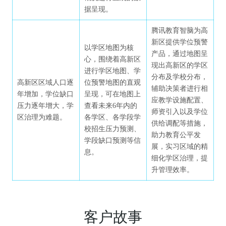
管理类
教企机构
据呈现。
腾讯教育智脑为高
高校智慧校园
低代码互动课堂
腾讯云互动白板
新区提供学位预警
以学区地图为核
产品，通过地图呈
心，围绕着高新区
高校数据分析与智慧驾驶舱平台
智聆口语评测解决方案
现出高新区的学区
进行学区地图、学
分布及学校分布，
高新区区域人口逐
位预警地图的直观
辅助决策者进行相
K12智慧校园
校园IoT超级管家
年增加，学位缺口
呈现，可在地图上
应教学设施配置、
压力逐年增大，学
查看未来6年内的
师资引入以及学位
区治理为难题。
各学区、各学段学
服务类
供给调配等措施，
校招生压力预测、
助力教育公平发
学段缺口预测等信
展，实习区域的精
息。
高校智慧育人学工管理平台解决方案
细化学区治理，提
升管理效率。
客户故事