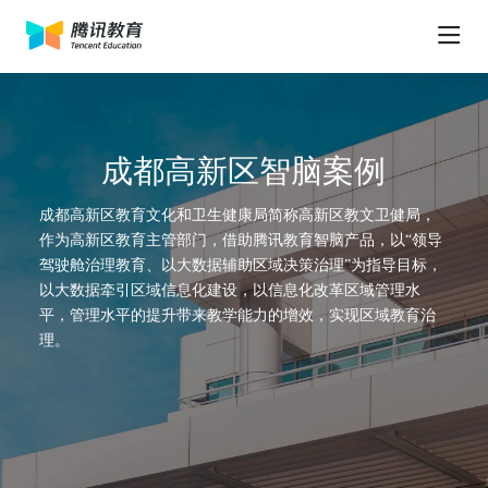
首页
成都高新区智脑案例
行业解决方案
成都高新区教育文化和卫生健康局简称高新区教文卫健局，
作为高新区教育主管部门，借助腾讯教育智脑产品，以“领导
合作伙伴
基础教育
驾驶舱治理教育、以大数据辅助区域决策治理”为指导目标，
以大数据牵引区域信息化建设，以信息化改革区域管理水
客户案例
平，管理水平的提升带来教学能力的增效，实现区域教育治
腾讯青少年人工智能教育解决方案
教学类
理。
教育智库
腾讯教育数字基座解决方案
拓课云互动课堂
绚星云学习平台
关于
高等教育
考试星智能化考试平台