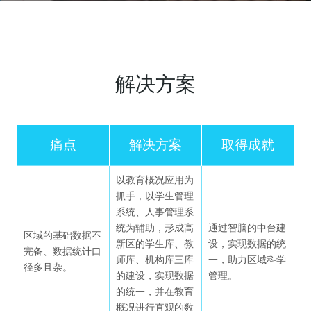
高校智慧校园解决方案
教学质量分析与评价解决方案
高校智慧教学解决方案
FlowIn内容共创平台
解决方案
高校科研云解决方案
课堂监测与发展平台
问渠互动课堂
痛点
解决方案
取得成就
校企合作人才培养解决方案
营销类
以教育概况应用为
腾讯微校校园卡解决方案
螳螂教育行业SCRM
抓手，以学生管理
系统、人事管理系
统为辅助，形成高
通过智脑的中台建
教研类
腾讯高校一网通办2.0解决方案
区域的基础数据不
新区的学生库、教
设，实现数据的统
完备、数据统计口
师库、机构库三库
一，助力区域科学
径多且杂。
云蝶助教
腾讯云培训认证解决方案
的建设，实现数据
管理。
的统一，并在教育
概况进行直观的数